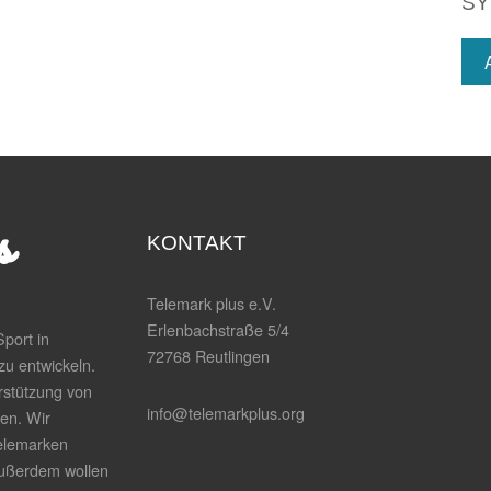
SY
KONTAKT
Telemark plus e.V.
Erlenbachstraße 5/4
port in
72768 Reutlingen
zu entwickeln.
rstützung von
info@telemarkplus.org
en. Wir
elemarken
Außerdem wollen