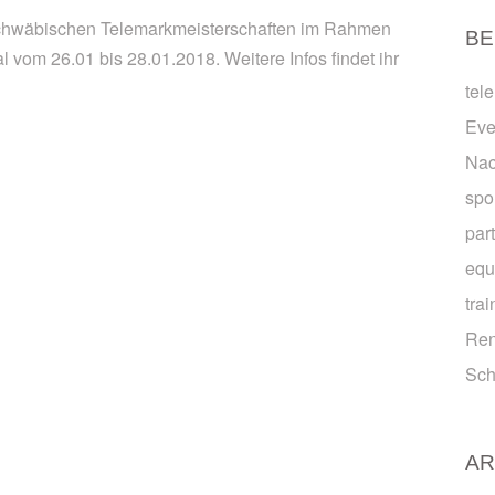
 Schwäbischen Telemarkmeisterschaften im Rahmen
BE
 vom 26.01 bis 28.01.2018. Weitere Infos findet ihr
tel
Eve
Na
spo
par
equ
trai
Ren
Sch
AR