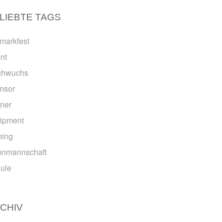
LIEBTE TAGS
emarkfest
nt
chwuchs
nsor
tner
ipment
ning
nmannschaft
ule
CHIV