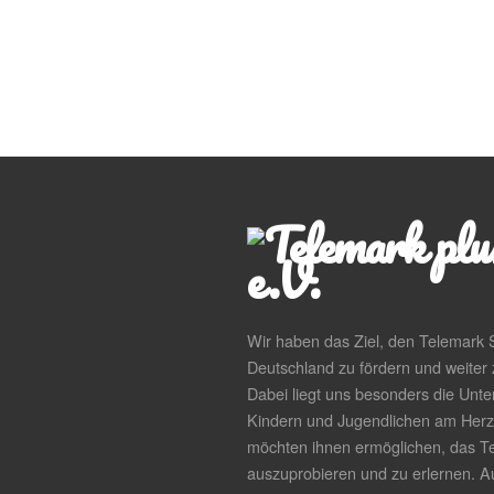
Wir haben das Ziel, den Telemark S
Deutschland zu fördern und weiter 
Dabei liegt uns besonders die Unte
Kindern und Jugendlichen am Herz
möchten ihnen ermöglichen, das T
auszuprobieren und zu erlernen. 