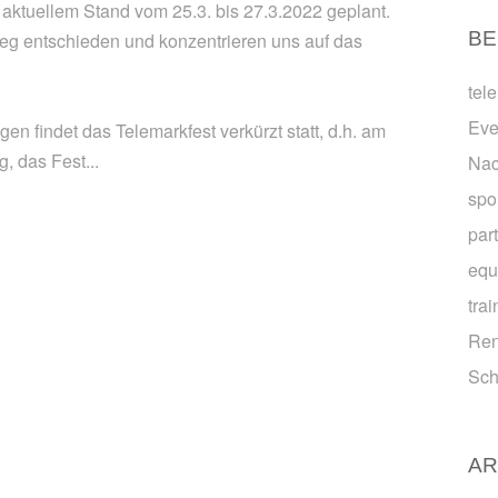
 aktuellem Stand vom 25.3. bis 27.3.2022 geplant.
BE
weg entschieden und konzentrieren uns auf das
tel
Eve
 findet das Telemarkfest verkürzt statt, d.h. am
, das Fest...
Na
spo
par
equ
trai
Ren
Sch
AR