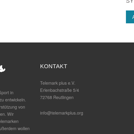
SY
KONTAKT
Telemark plus e.V.
Erlenbachstraße 5/4
port in
72768 Reutlingen
zu entwickeln.
rstützung von
info@telemarkplus.org
en. Wir
elemarken
Außerdem wollen