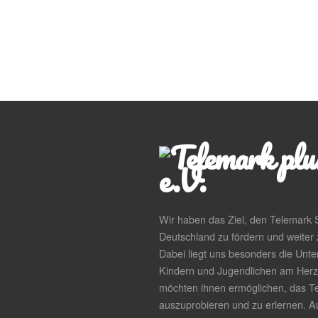
Wir haben das Ziel, den Telemark S
Deutschland zu fördern und weiter 
Dabei liegt uns besonders die Unte
Kindern und Jugendlichen am Herz
möchten ihnen ermöglichen, das T
auszuprobieren und zu erlernen. 