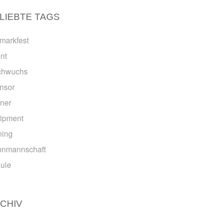
LIEBTE TAGS
emarkfest
nt
chwuchs
nsor
tner
ipment
ning
nmannschaft
ule
CHIV