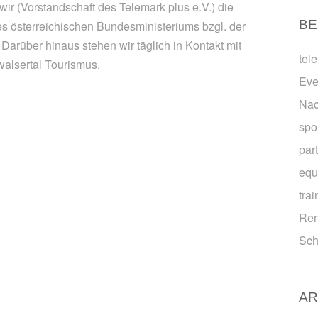
ir (Vorstandschaft des Telemark plus e.V.) die
BE
s österreichischen Bundesministeriums bzgl. der
 Darüber hinaus stehen wir täglich in Kontakt mit
tel
walsertal Tourismus.
Eve
Na
spo
par
equ
trai
Ren
Sch
AR