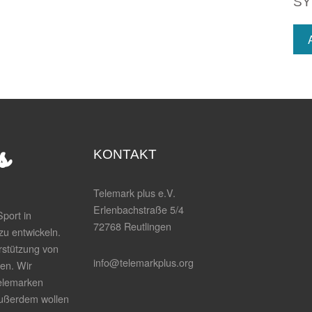
SY
KONTAKT
Telemark plus e.V.
Erlenbachstraße 5/4
port in
72768 Reutlingen
zu entwickeln.
rstützung von
info@telemarkplus.org
en. Wir
elemarken
Außerdem wollen