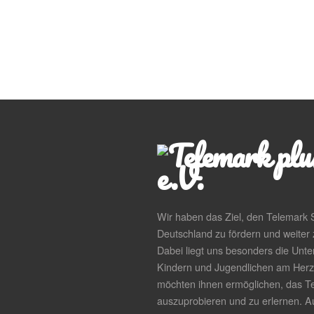
Wir haben das Ziel, den Telemark S
Deutschland zu fördern und weiter 
Dabei liegt uns besonders die Unte
Kindern und Jugendlichen am Herz
möchten ihnen ermöglichen, das T
auszuprobieren und zu erlernen. 