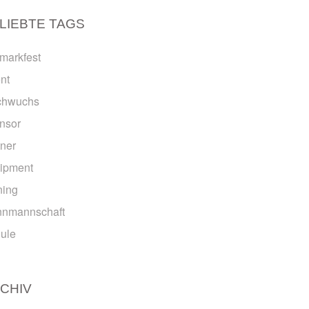
LIEBTE TAGS
emarkfest
nt
chwuchs
nsor
tner
ipment
ning
nmannschaft
ule
CHIV